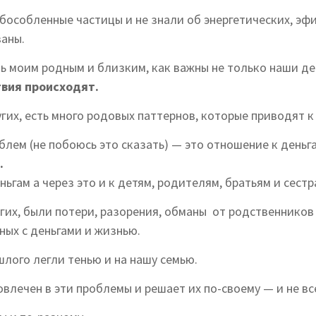
бособленные частицы и не знали об энергетических, эф
заны.
ить моим родным и близким, как важны не только наши д
твия происходят.
угих, есть много родовых паттернов, которые приводят 
лем (не побоюсь это сказать) — это отношение к деньга
.
ньгам а через это и к детям, родителям, братьям и сестр
угих, были потери, разорения, обманы от родственников 
ных с деньгами и жизнью.
шлого легли тенью и на нашу семью.
влечен в эти проблемы и решает их по-своему — и не все