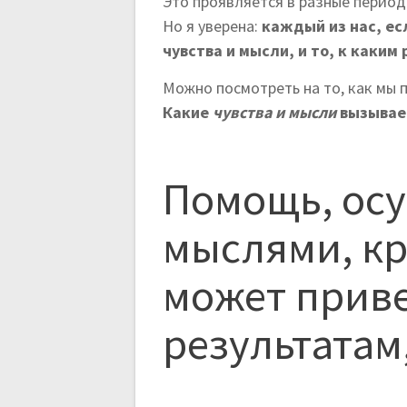
Это проявляется в разные период
Но я уверена:
каждый из нас, ес
чувства и мысли, и то, к каким
Можно посмотреть на то, как мы п
Какие
чувства и мысли
вызывает
Помощь, ос
мыслями, к
может приве
результатам