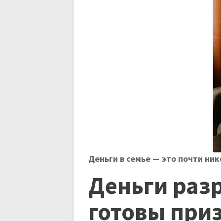
и
г
а
ц
и
я
Деньги в семье — это почти ник
п
Деньги раз
о
готовы приз