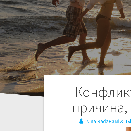
Н
Конфликт
а
причина,
в
Nina RadaRaNi & Tyl