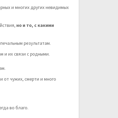
ирных и многих других невидимых
ействия,
но и то, с какими
к печальным результатам.
м и их связи с родными.
ам.
и от чужих, смерти и много
гда во благо.