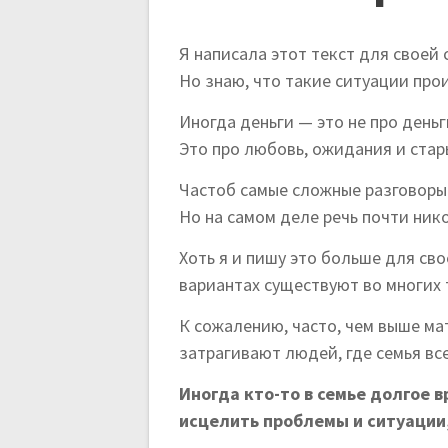
з
а
Я написала этот текст для своей 
Но знаю, что такие ситуации прои
п
Иногда деньги — это не про деньг
и
Это про любовь, ожидания и стар
Частоб самые сложные разговоры 
с
Но на самом деле речь почти ник
я
Хоть я и пишу это больше для сво
вариантах существуют во многих
м
К сожалению, часто, чем выше ма
затрагивают людей, где семья вс
Иногда кто-то в семье долгое 
исцелить проблемы и ситуации