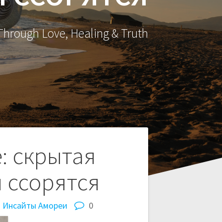
hrough Love, Healing & Truth
: скрытая
 ссорятся
и Инсайты Амореи
0