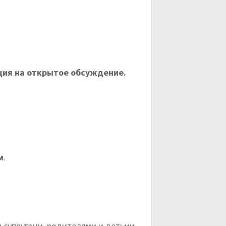
ция на открытое обсуждение.
м
.
 супругами, родителями и детьми