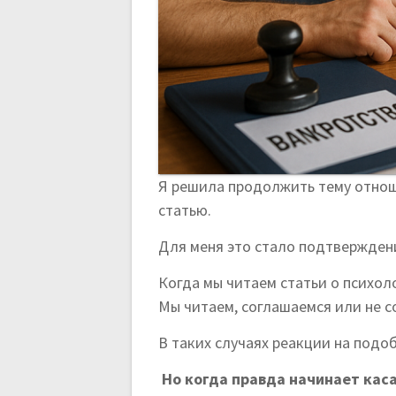
з
а
п
и
с
Я решила продолжить тему отноше
статью.
я
Для меня это стало подтверждени
м
Когда мы читаем статьи о психол
Мы читаем, соглашаемся или не с
В таких случаях реакции на подо
Но когда правда начинает каса