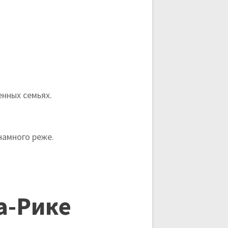
нных семьях.
намного реже.
а-Рике