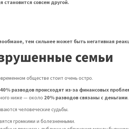
 становится совсем другой.
.
мообмане, тем сильнее может быть негативная реак
азрушенные семьи
овременном обществе стоит очень остро.
40% разводов происходят из-за финансовых пробле
много ниже — около
20% разводов связаны с деньгами
.
ываются человеческие судьбы.
овятся громкими и болезненными.
дебные процессы, публичные обвинения между бывшими