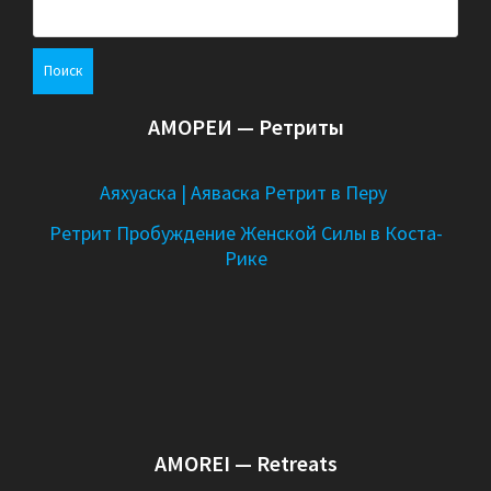
и
Н
а
я
й
т
п
и
АМОРЕИ — Ретриты
:
о
з
Аяхуаска | Аяваска Ретрит в Перу
а
Ретрит Пробуждение Женской Силы в Коста-
Рике
п
и
с
я
м
AMOREI — Retreats