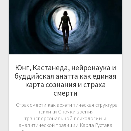
Юнг, Кастанеда, нейронаука и
буддийская анатта как единая
карта сознания и страха
смерти
Страх смерти как архетипическая структура
психики С точки зрения
трансперсональной психологии и
аналитической традиции Карла Густава