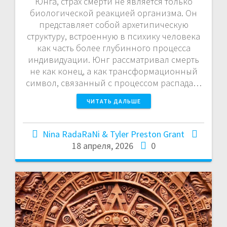
Юнга, страх смерти не является только
биологической реакцией организма. Он
представляет собой архетипическую
структуру, встроенную в психику человека
как часть более глубинного процесса
индивидуации. Юнг рассматривал смерть
не как конец, а как трансформационный
символ, связанный с процессом распада…
ЧИТАТЬ ДАЛЬШЕ
Nina RadaRaNi & Tyler Preston Grant
18 апреля, 2026
0