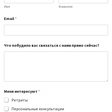
l
И
Имя
Фамилия
м
я
Email
*
и
н
т
е
р
е
Что побудило вас связаться с нами прямо сейчас?
с
у
ю
т
Меня интересуют
*
Ретриты
Персональные консультации