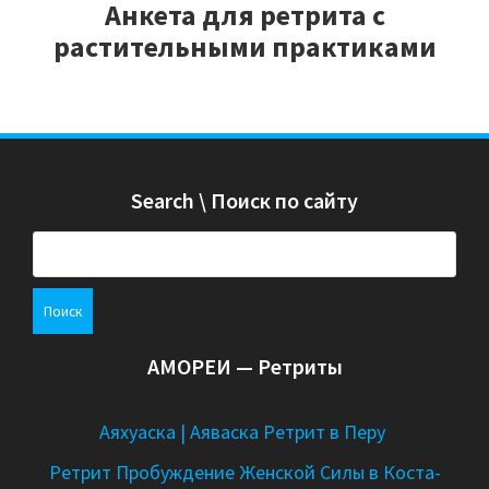
Анкета для ретрита с
растительными практиками
Search \ Поиск по сайту
Н
а
й
т
и
АМОРЕИ — Ретриты
:
Аяхуаска | Аяваска Ретрит в Перу
Ретрит Пробуждение Женской Силы в Коста-