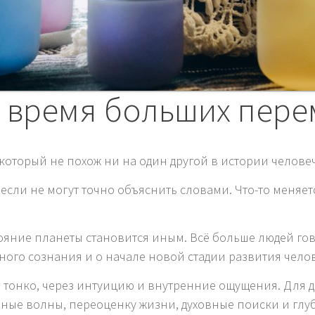
 время больших пере
который не похож ни на один другой в истории человеч
 если не могут точно объяснить словами. Что-то меняет
стояние планеты становится иным. Всё больше людей 
ого сознания и о начале новой стадии развития челов
ь тонко, через интуицию и внутренние ощущения. Для 
ные волны, переоценку жизни, духовные поиски и гл