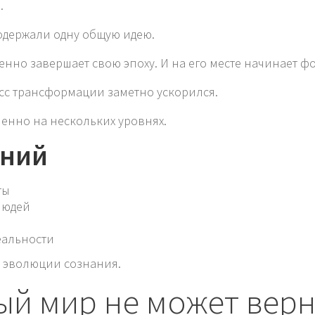
.
содержали одну общую идею.
енно завершает свою эпоху. И на его месте начинает 
сс трансформации заметно ускорился.
енно на нескольких уровнях.
ений
ты
людей
еальности
 эволюции сознания.
ый мир не может верн