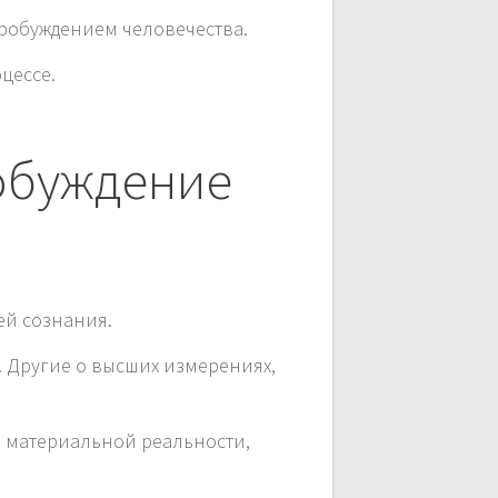
робуждением человечества.
цессе.
обуждение
ей сознания.
. Другие о высших измерениях,
а материальной реальности,