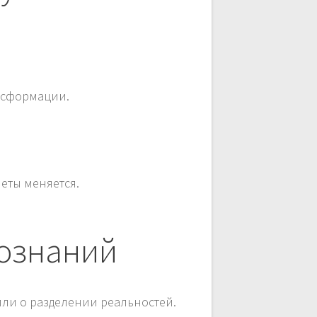
ансформации.
неты меняется.
сознаний
или о разделении реальностей.