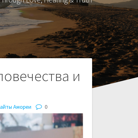
ловечества и
сайты Амореи
0