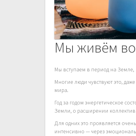
п
и
с
Мы живём во
я
Мы вступаем в период на Земле, 
м
Многие люди чувствуют это, даже
мира.
Год за годом энергетическое со
Земли, о расширении коллективн
Для одних это проявляется очен
интенсивно — через эмоциональ