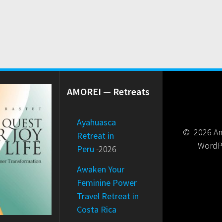
AMOREI — Retreats
Ayahuasca
© 2026 Am
Retreat in
WordP
Peru
-2026
Awaken Your
Feminine Power
Travel Retreat in
Costa Rica