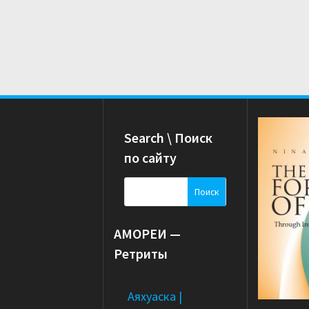
Search \ Поиск
по сайту
Н
а
й
АМОРЕИ —
т
и
Ретриты
:
Аяхуаска |