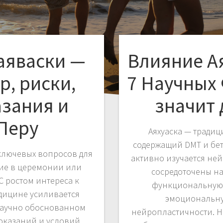
аяваски —
Влияние Ая
р, риски,
7 Научных 
зания и
значит 
 Перу
Аяхуаска — тради
содержащий DMT и бет
ключевых вопросов для
активно изучается не
тие в церемонии или
сосредоточены на 
С ростом интереса к
функциональную 
дицине усиливается
эмоциональну
научно обоснованном
нейропластичности. Н
оказаний и условий