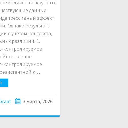
ное количество крупных
уществующие данные
тидепрессивный эффект
и. Однако результаты
и с учётом контекста,
ных различий. 1.
о-контролируемое
войное слепое
о-контролируемое
 резистентной к…
ШЕ
Grant
3 марта, 2026