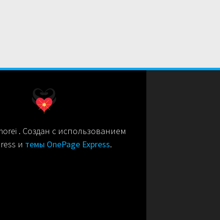
orei . Создан с использованием
ress и
темы OnePage Express
.