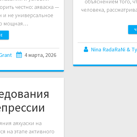
объяснением того, чт
орить честно: аяваска —
человека, рассматрива
н и не универсальное
Это мощная…
Ч
ШЕ
Nina RadaRaNi & Ty
Grant
4 марта, 2026
едования
епрессии
яния аяхуаски на
ся на этапе активного