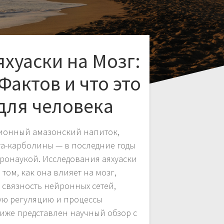
хуаски на Мозг:
Фактов и что это
для человека
ционный амазонский напиток,
а-карболины — в последние годы
йронаукой. Исследования аяхуаски
том, как она влияет на мозг,
связность нейронных сетей,
ю регуляцию и процессы
иже представлен научный обзор с