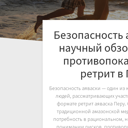
Безопасность 
научный обзо
противопока
ретрит в
Безопасность аяваски — один из 
людей, рассматривающих учас
формате ретрит аяваска Перу. 
традиционной амазонской ме
потребность в рациональном, 
понимании рисков, противоп