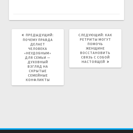
ПРЕДЫДУЩИЙ:
П
СЛЕДУЮЩИЙ:
С
КАК
Р
РЕТРИТЫ МОГУТ
Л
ПОЧЕМУ ПРАВДА
Е
ПОМОЧЬ
Е
ДЕЛАЕТ
Д
ЖЕНЩИНЕ
Д
ЧЕЛОВЕКА
Ы
ВОССТАНОВИТЬ
У
«НЕУДОБНЫМ»
Д
СВЯЗЬ С СОБОЙ
Ю
ДЛЯ СЕМЬИ —
У
НАСТОЯЩЕЙ
Щ
ДУХОВНЫЙ
Щ
А
ВЗГЛЯД НА
А
Я
СКРЫТЫЕ
Я
З
СЕМЕЙНЫЕ
З
А
КОНФЛИКТЫ
А
П
П
И
И
С
С
Ь
Ь
:
: