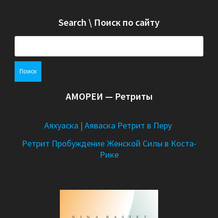
Search \ Поиск по сайту
Н
а
й
т
и
АМОРЕИ — Ретриты
:
Аяхуаска | Аяваска Ретрит в Перу
Ретрит Пробуждение Женской Силы в Коста-
Рике