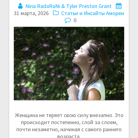
Nina RadaRaNi & Tyler Preston Grant
г
31 марта, 2026
Статьи и Инсайты Амореи
а
0
ц
и
я
п
о
з
а
Женщина не теряет свою силу внезапно. Это
происходит постепенно, слой за слоем,
п
почти незаметно, начиная с самого раннего
возраста.