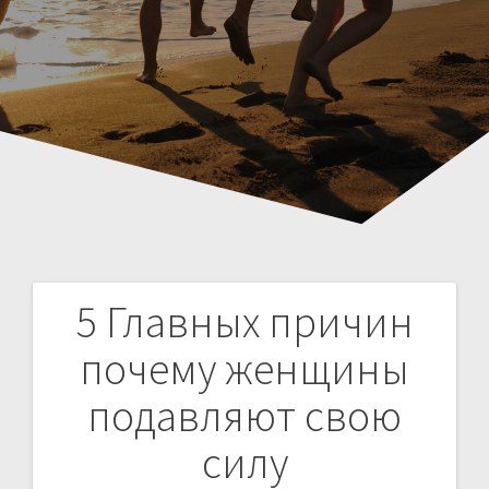
5 Главных причин
Н
почему женщины
а
подавляют свою
в
силу
и