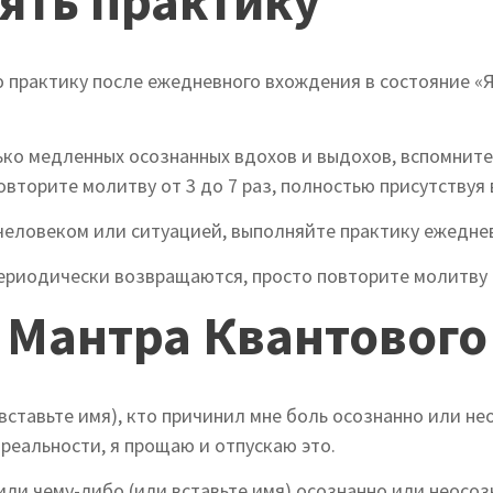
ять практику
 практику после ежедневного вхождения в состояние «
ько медленных осознанных вдохов и выдохов, вспомните
вторите молитву от 3 до 7 раз, полностью присутствуя 
человеком или ситуацией, выполняйте практику ежеднев
ериодически возвращаются, просто повторите молитву 
 Мантра Квантовог
и вставьте имя), кто причинил мне боль осознанно или н
реальности, я прощаю и отпускаю это.
или чему-либо (или вставьте имя) осознанно или неосо