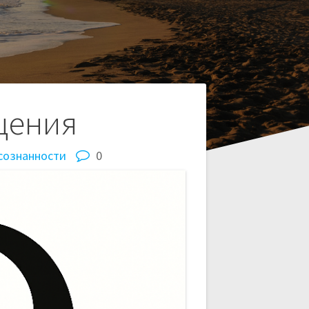
щения
сознанности
0