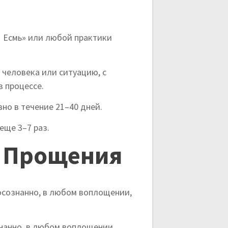
Я Есмь» или любой практики
 человека или ситуацию, с
в процессе.
но в течение 21–40 дней.
еще 3–7 раз.
о Прощения
еосознанно, в любом воплощении,
знанно, в любом воплощении,