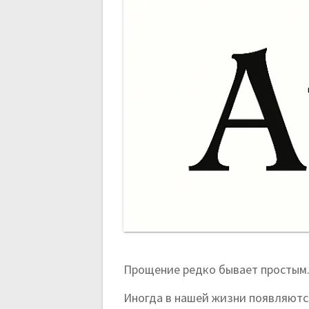
и
с
я
м
Прощение редко бывает простым
Иногда в нашей жизни появляютс