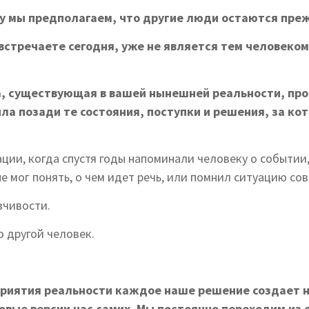
му мы предполагаем, что другие люди остаются пре
 встречаете сегодня, уже не является тем человеко
ка, существующая в вашей нынешней реальности, пр
ила позади те состояния, поступки и решения, за к
ции, когда спустя годы напоминали человеку о событии
 не мог понять, о чем идет речь, или помнил ситуацию со
вчивости.
 другой человек.
сприятия реальности каждое наше решение создает 
овые версии нас самих. Мы постоянно переходим из 