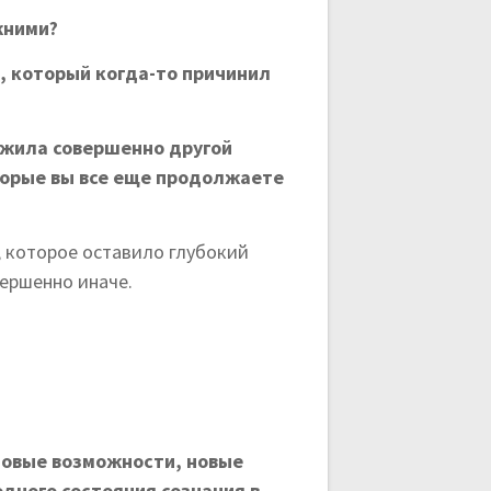
жними?
м, который когда-то причинил
ожила совершенно другой
оторые вы все еще продолжаете
, которое оставило глубокий
вершенно иначе.
новые возможности, новые
одного состояния сознания в