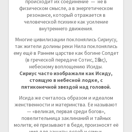
происходит их соединение — не в
физическом смысле, а в энергетическом
резонансе, который отражается в
человеческой психике как усиление
внутреннего движения.
Многие цивилизации поклонялись Сириусу,
так жители долины реки Нила поклонялись
ему ещё в Раннем царстве как богине Сопдет
(в греческой передаче Сотис, Σῶθις),
небесному воплощению Исиды.
Сириус часто изображали как Исиду,
стоящую в небесной лодке, с
пятиконечной звездой над головой.
Исида же считалось образом и идеалом
женственности и материнства. Ее называют
— «великая, первая среди богов»,
повелительница заклинаний и тайных
молитв; её призывают в беде, произносят её
имя для защиты детей и семьи.