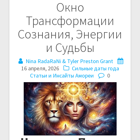
Окно
в
Трансформации
и
Сознания, Энергии
г
и Судьбы
а
Nina RadaRaNi & Tyler Preston Grant
ц
16 апреля, 2026
Сильные даты года
и
Статьи и Инсайты Амореи
0
я
п
о
з