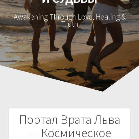
Awakening Through Love, Healing &
Truth
Портал Врата Льва
Н
— Космическое
а