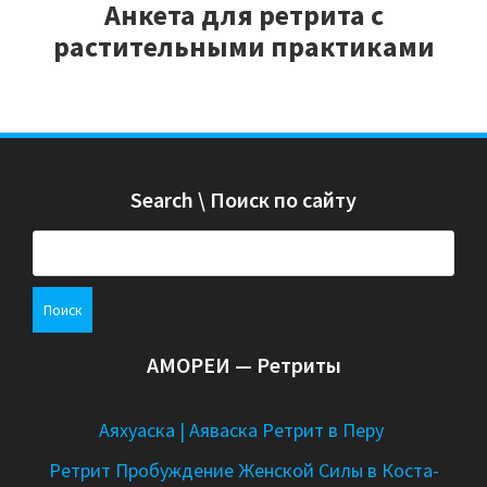
Анкета для ретрита с
растительными практиками
Search \ Поиск по сайту
Н
а
й
т
и
АМОРЕИ — Ретриты
:
Аяхуаска | Аяваска Ретрит в Перу
Ретрит Пробуждение Женской Силы в Коста-