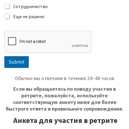
я
Сотрудничество
м
о
Еще не рашено
И
м
я
Submit
Обычно мы отвечаем в течение 24–48 часов
Если вы обращаетесь по поводу участия в
ретрите, пожалуйста, используйте
соответствующую анкету ниже для более
быстрого ответа и правильного сопровождения.
Анкета для участия в ретрите