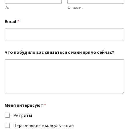
Имя
Фамилия
Email
*
Что побудило вас связаться с нами прямо сейчас?
М
Меня интересуют
*
е
н
Ретриты
я
п
Персональные консультации
р