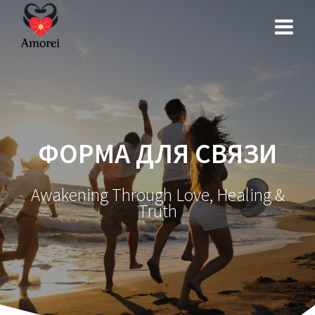
Перейти
к
контенту
ФОРМА ДЛЯ СВЯЗИ
Awakening Through Love, Healing &
Truth