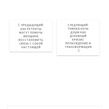
жизни.
ПРЕДЫДУЩИЙ:
П
СЛЕДУЮЩИЙ:
С
Р
ТЕМНАЯ НОЧЬ
Л
КАК РЕТРИТЫ
Е
ДУШИ КАК
Е
МОГУТ ПОМОЧЬ
Д
ДУХОВНЫЙ
Д
ЖЕНЩИНЕ
Ы
КРИЗИС
У
ВОССТАНОВИТЬ
Д
ПРОБУЖДЕНИЕ И
Ю
СВЯЗЬ С СОБОЙ
У
ТРАНСФОРМАЦИЯ
Щ
НАСТОЯЩЕЙ
Щ
А
А
Я
Я
З
З
А
А
П
П
И
И
С
С
Ь
Ь
:
:
Search \ Поиск по сайту
Н