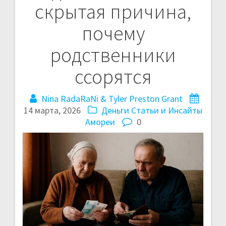
скрытая причина,
в
почему
и
родственники
г
ссорятся
а
Nina RadaRaNi & Tyler Preston Grant
ц
14 марта, 2026
Деньги
Статьи и Инсайты
и
Амореи
0
я
п
о
з