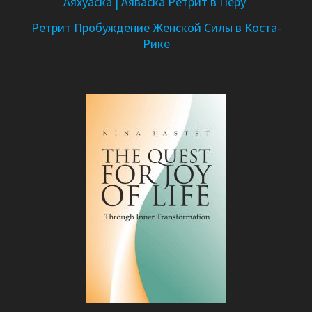
Аяхуаска | Аяваска Ретрит в Перу
Ретрит Пробуждение Женской Силы в Коста-
Рике