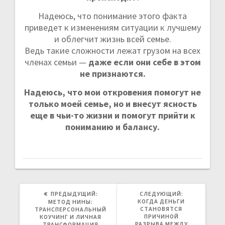
Надеюсь, что понимание этого факта
приведет к изменениям ситуации к лучшему
и облегчит жизнь всей семье.
Ведь такие сложности лежат грузом на всех
членах семьи —
даже если они себе в этом
не признаются.
Надеюсь, что мои откровения помогут не
только моей семье, но и внесут ясность
еще в чьи-то жизни и помогут прийти к
пониманию и балансу.
ПРЕДЫДУЩИЙ:
П
СЛЕДУЮЩИЙ:
С
Р
КОГДА ДЕНЬГИ
Л
МЕТОД НИНЫ:
Е
СТАНОВЯТСЯ
Е
ТРАНСПЕРСОНАЛЬНЫЙ
Д
ПРИЧИНОЙ
Д
КОУЧИНГ И ЛИЧНАЯ
Ы
РАЗРЫВА МЕЖДУ
У
ТРАНСФОРМАЦИЯ