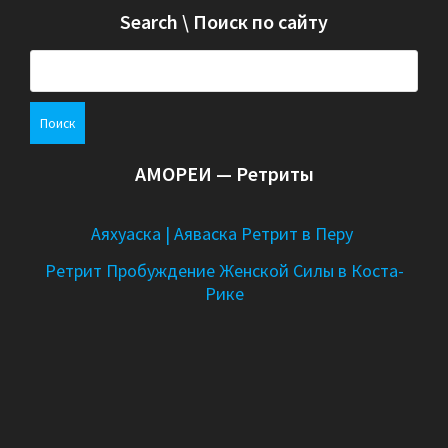
Search \ Поиск по сайту
Н
а
й
т
и
АМОРЕИ — Ретриты
:
Аяхуаска | Аяваска Ретрит в Перу
Ретрит Пробуждение Женской Силы в Коста-
Рике