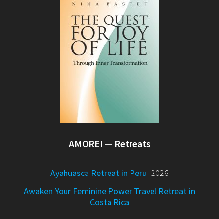
AMOREI — Retreats
Ayahuasca Retreat in Peru
-2026
Awaken Your Feminine Power Travel Retreat in
Costa Rica