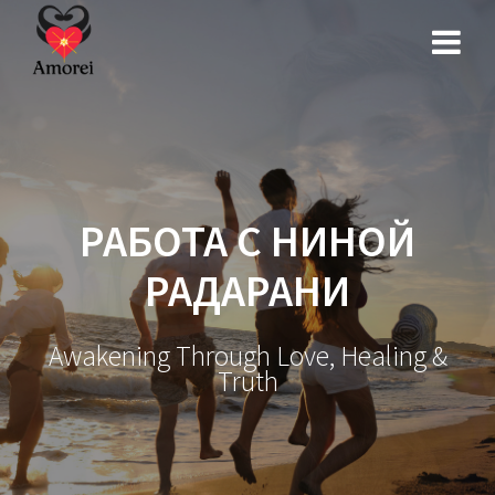
Перейти
к
контенту
РАБОТА С НИНОЙ
РАДАРАНИ
Awakening Through Love, Healing &
Truth