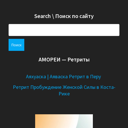
Search \ Поиск по сайту
Н
а
й
т
и
АМОРЕИ — Ретриты
:
Аяхуаска | Аяваска Ретрит в Перу
Ретрит Пробуждение Женской Силы в Коста-
Рике