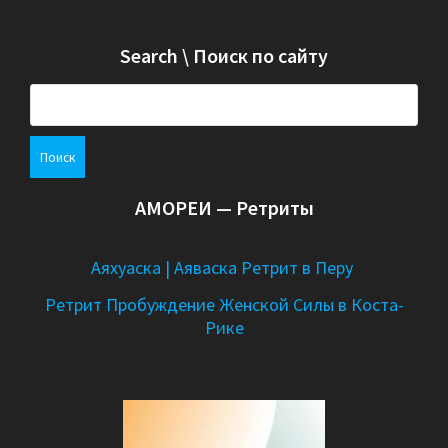
Search \ Поиск по сайту
Н
а
й
т
и
АМОРЕИ — Ретриты
:
Аяхуаска | Аяваска Ретрит в Перу
Ретрит Пробуждение Женской Силы в Коста-
Рике