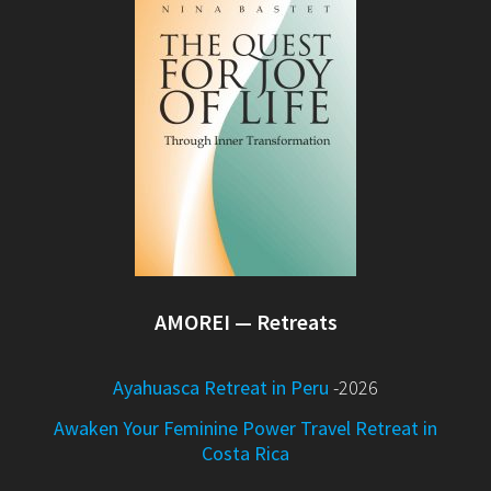
AMOREI — Retreats
Ayahuasca Retreat in Peru
-2026
Awaken Your Feminine Power Travel Retreat in
Costa Rica