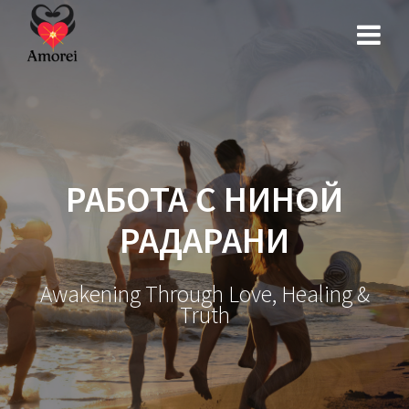
Перейти
к
контенту
РАБОТА С НИНОЙ
РАДАРАНИ
Awakening Through Love, Healing &
Truth