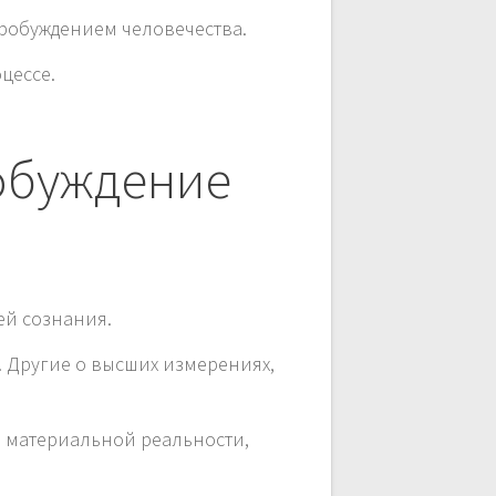
робуждением человечества.
цессе.
обуждение
ей сознания.
. Другие о высших измерениях,
а материальной реальности,