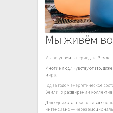
п
и
с
Мы живём во
я
Мы вступаем в период на Земле, 
м
Многие люди чувствуют это, даже
мира.
Год за годом энергетическое со
Земли, о расширении коллективн
Для одних это проявляется очен
интенсивно — через эмоциональ