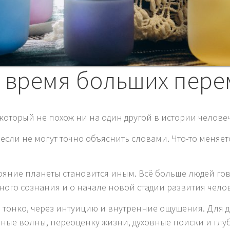
 время больших пере
который не похож ни на один другой в истории человеч
 если не могут точно объяснить словами. Что-то меняет
стояние планеты становится иным. Всё больше людей 
ого сознания и о начале новой стадии развития челов
ь тонко, через интуицию и внутренние ощущения. Для 
ные волны, переоценку жизни, духовные поиски и гл