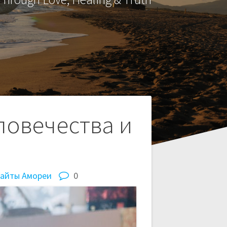
ловечества и
сайты Амореи
0