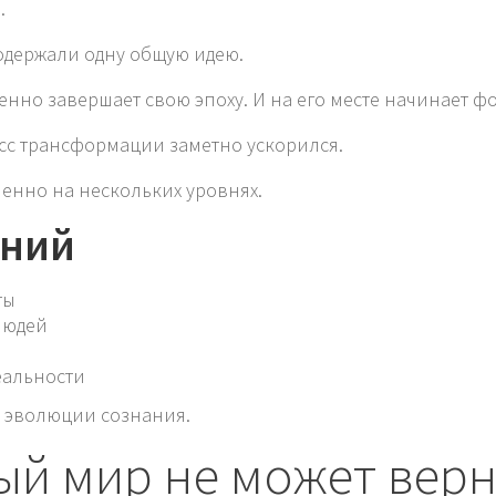
.
содержали одну общую идею.
енно завершает свою эпоху. И на его месте начинает 
сс трансформации заметно ускорился.
енно на нескольких уровнях.
ений
ты
людей
еальности
 эволюции сознания.
ый мир не может верн