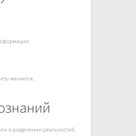
ансформации.
неты меняется.
сознаний
или о разделении реальностей.